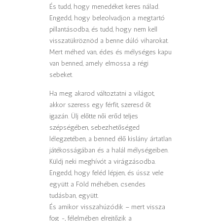
És tudd, hogy menedéket keres nálad.
Engedd, hogy beleolvadjon a megtartó
pillantásodba, és tudd, hogy nem kell
visszatükröznöd a benne dúló viharokat.
Mert méhed van, édes és mélységes kapu
van benned, amely elmossa a régi
sebeket.
Ha meg akarod változtatni a világot,
akkor szeress egy férfit, szeresd őt
igazán. Ülj előtte női erőd teljes
szépségében, sebezhetőséged
lélegzetében, a benned élő kislány ártatlan
játékosságában és a halál mélységeiben.
Küldj neki meghívót a virágzásodba.
Engedd, hogy feléd lépjen, és ússz vele
együtt a Föld méhében, csendes
tudásban, együtt.
És amikor visszahúzódik – mert vissza
fog -, félelmében elrejtőzik a