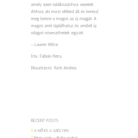
amely ezen találkozáshoz vezetett.
Ahhoz, aki most előtted áll, és keresd
meg benne a magot, az új magját. A
magot, amit táplálhatsz, és amiből új
világot növeszthettek együtt.
– Lauren Wilce
Írta: Fábián Petra
Illusztráció: Kürti Andrea
RECENT POSTS
A NŐ ÉS A SZÉGYEN
Pécsi virág – Bukta csokrai