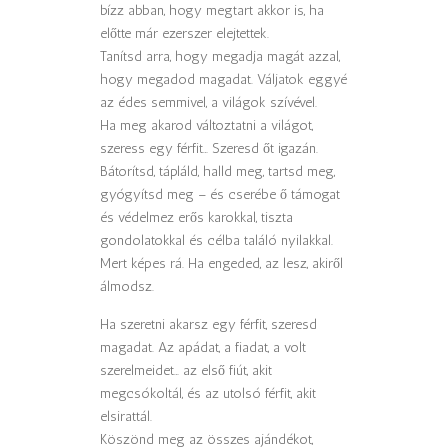
bízz abban, hogy megtart akkor is, ha
előtte már ezerszer elejtettek.
Tanítsd arra, hogy megadja magát azzal,
hogy megadod magadat. Váljatok eggyé
az édes semmivel, a világok szívével.
Ha meg akarod változtatni a világot,
szeress egy férfit… Szeresd őt igazán.
Bátorítsd, tápláld, halld meg, tartsd meg,
gyógyítsd meg – és cserébe ő támogat
és védelmez erős karokkal, tiszta
gondolatokkal és célba találó nyilakkal.
Mert képes rá. Ha engeded, az lesz, akiről
álmodsz.
Ha szeretni akarsz egy férfit, szeresd
magadat. Az apádat, a fiadat, a volt
szerelmeidet… az első fiút, akit
megcsókoltál, és az utolsó férfit, akit
elsirattál.
Köszönd meg az összes ajándékot,