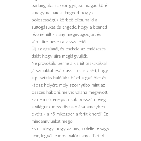
barlangjában, akkor gyűjtsd magad köré
a nagymamáidat. Engedd, hogy a
bölcsességük körbeöleljen, halld a
suttogásukat, és engedd, hogy a benned
lévő rémült kislány megnyugodjon, és
várd türelmesen a visszatértét.
Ülj az ajtajánál, és énekeld az emlékezés
dalát, hogy újra meglágyuljék.
Ne provokáld benne a kisfiút praktikákkal,
játszmákkal, csábítással csak azért, hogy
a pusztítás hálójába húzd, a gyűlölet és
káosz helyére, mely szörnyűbb, mint az
összes háború, melyet valaha megvívott.
Ez nem női energia, csak bosszú, méreg,
a világunk megerőszakolása, amelyben
elvérzik a nő, miközben a férfit kiheréli. Ez
mindannyiunkat megöl.
És mindegy, hogy az anyja ölelte-e vagy
nem, legyél te most valódi anya. Tartsd