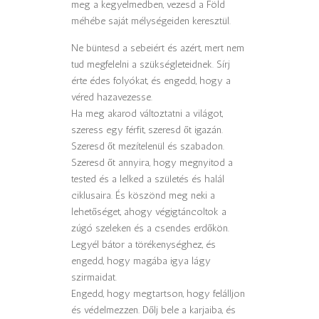
meg a kegyelmedben, vezesd a Föld
méhébe saját mélységeiden keresztül.
Ne büntesd a sebeiért és azért, mert nem
tud megfelelni a szükségleteidnek. Sírj
érte édes folyókat, és engedd, hogy a
véred hazavezesse.
Ha meg akarod változtatni a világot,
szeress egy férfit, szeresd őt igazán.
Szeresd őt mezítelenül és szabadon.
Szeresd őt annyira, hogy megnyitod a
tested és a lelked a születés és halál
ciklusaira. És köszönd meg neki a
lehetőséget, ahogy végigtáncoltok a
zúgó szeleken és a csendes erdőkön.
Legyél bátor a törékenységhez, és
engedd, hogy magába igya lágy
szirmaidat.
Engedd, hogy megtartson, hogy felálljon
és védelmezzen. Dőlj bele a karjaiba, és