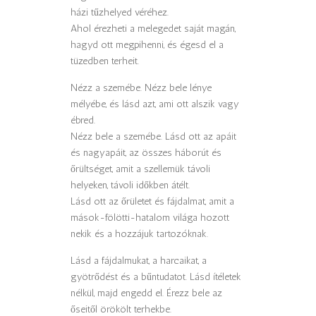
házi tűzhelyed véréhez.
Ahol érezheti a melegedet saját magán,
hagyd ott megpihenni, és égesd el a
tüzedben terheit.
Nézz a szemébe. Nézz bele lénye
mélyébe, és lásd azt, ami ott alszik vagy
ébred.
Nézz bele a szemébe. Lásd ott az apáit
és nagyapáit, az összes háborút és
őrültséget, amit a szellemük távoli
helyeken, távoli időkben átélt.
Lásd ott az őrületet és fájdalmat, amit a
mások-fölötti-hatalom világa hozott
nekik és a hozzájuk tartozóknak.
Lásd a fájdalmukat, a harcaikat, a
gyötrődést és a bűntudatot. Lásd ítéletek
nélkül, majd engedd el. Érezz bele az
őseitől örökölt terhekbe.